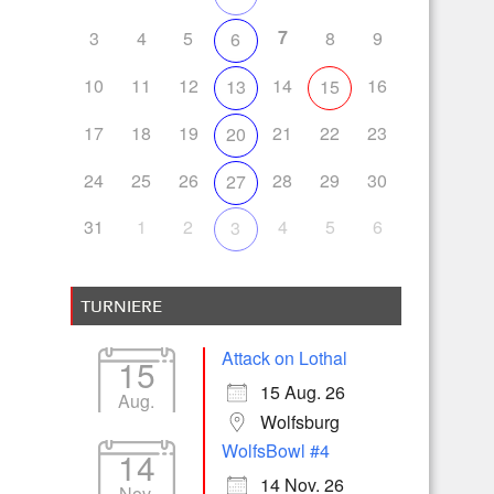
7
3
4
5
8
9
6
10
11
12
14
16
13
15
17
18
19
21
22
23
20
24
25
26
28
29
30
27
31
1
2
4
5
6
3
TURNIERE
Attack on Lothal
15
15 Aug. 26
Aug.
Wolfsburg
WolfsBowl #4
14
14 Nov. 26
Nov.