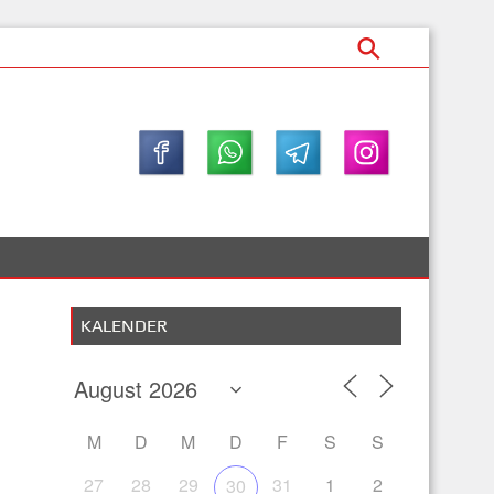
KALENDER
M
D
M
D
F
S
S
27
28
29
31
1
2
30