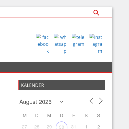
KALENDER
M
D
M
D
F
S
S
27
28
29
31
1
2
30