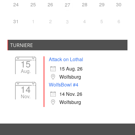
24
25
26
28
29
30
27
31
1
2
4
5
6
3
TURNIERE
Attack on Lothal
15
15 Aug. 26
Aug.
Wolfsburg
WolfsBowl #4
14
14 Nov. 26
Nov.
Wolfsburg