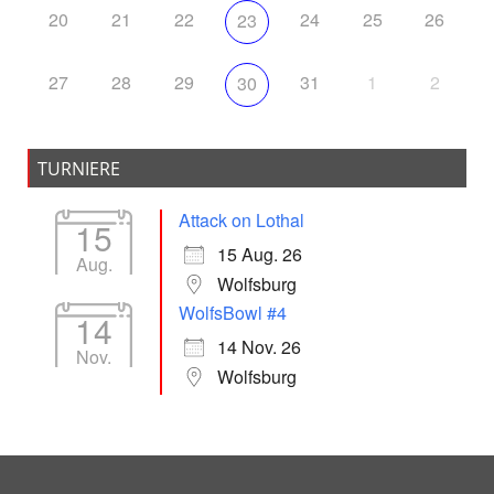
20
21
22
24
25
26
23
27
28
29
31
1
2
30
TURNIERE
Attack on Lothal
15
15 Aug. 26
Aug.
Wolfsburg
WolfsBowl #4
14
14 Nov. 26
Nov.
Wolfsburg