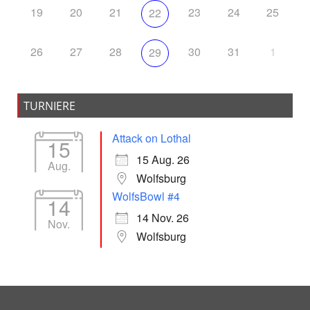
19
20
21
23
24
25
22
26
27
28
30
31
1
29
TURNIERE
Attack on Lothal
15
15 Aug. 26
Aug.
Wolfsburg
WolfsBowl #4
14
14 Nov. 26
Nov.
Wolfsburg