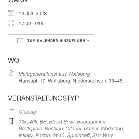
13 Juli, 2028
17:00 - 0:00
ZUM KALENDER HINZUFÜGEN
ICS herunterladen
Google Kalender
WO
Mehrgenerationshaus Wolfsburg
Hansapl. 17, Wolfsburg, Niedersachsen, 38448
VERANSTALTUNGSTYP
Clubtag
30k
,
40k
,
BB
,
Blood Bowl
,
Boardgames
,
Brettspiele
,
Bushido
,
Citadel
,
Games Workshop
,
Infinity
,
Karten
,
Spaß
,
Spieletreff
,
Star Wars