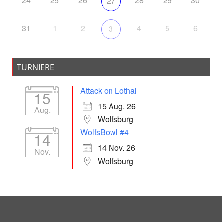
24
25
26
28
29
30
27
31
1
2
4
5
6
3
TURNIERE
Attack on Lothal
15
15 Aug. 26
Aug.
Wolfsburg
WolfsBowl #4
14
14 Nov. 26
Nov.
Wolfsburg