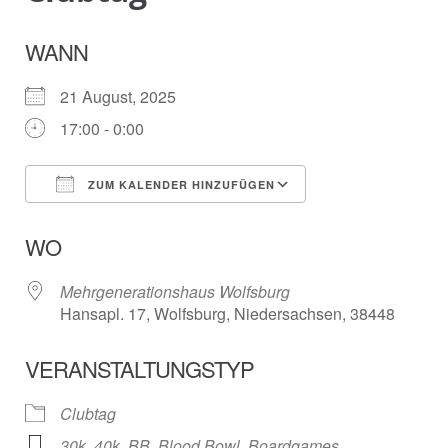
WANN
21 August, 2025
17:00 - 0:00
ZUM KALENDER HINZUFÜGEN
ICS herunterladen
Google Kalender
WO
Mehrgenerationshaus Wolfsburg
Hansapl. 17, Wolfsburg, Niedersachsen, 38448
VERANSTALTUNGSTYP
Clubtag
30k
,
40k
,
BB
,
Blood Bowl
,
Boardgames
,