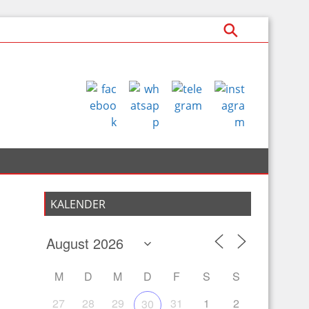
KALENDER
M
D
M
D
F
S
S
27
28
29
31
1
2
30