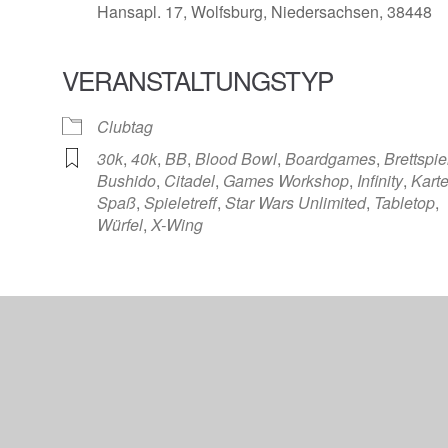
Hansapl. 17, Wolfsburg, Niedersachsen, 38448
VERANSTALTUNGSTYP
 Kalender
iCalendar
Clubtag
30k
,
40k
,
BB
,
Blood Bowl
,
Boardgames
,
Brettspie
Bushido
,
Citadel
,
Games Workshop
,
Infinity
,
Kart
Spaß
,
Spieletreff
,
Star Wars Unlimited
,
Tabletop
,
Würfel
,
X-Wing