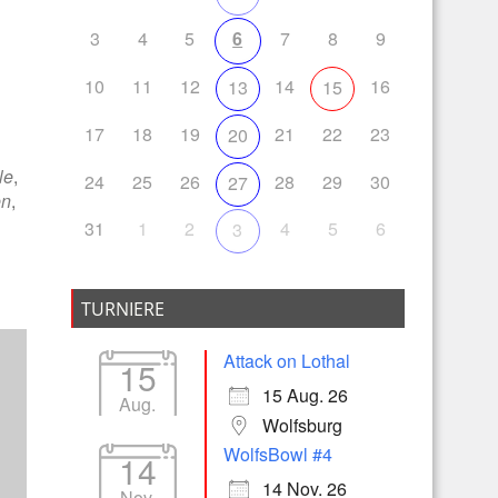
3
4
5
6
7
8
9
10
11
12
14
16
13
15
Office 365
Outlook Live
17
18
19
21
22
23
20
le
,
24
25
26
28
29
30
27
en
,
31
1
2
4
5
6
3
TURNIERE
Attack on Lothal
15
15 Aug. 26
Aug.
Wolfsburg
WolfsBowl #4
14
14 Nov. 26
Nov.