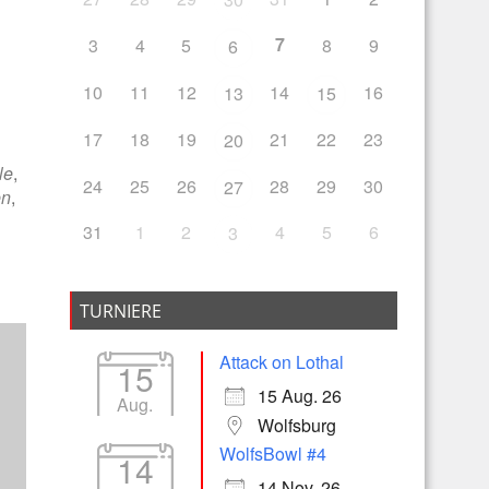
7
3
4
5
8
9
6
10
11
12
14
16
13
15
17
18
19
21
22
23
20
le
,
24
25
26
28
29
30
27
en
,
31
1
2
4
5
6
3
TURNIERE
Attack on Lothal
15
15 Aug. 26
Aug.
Wolfsburg
WolfsBowl #4
14
14 Nov. 26