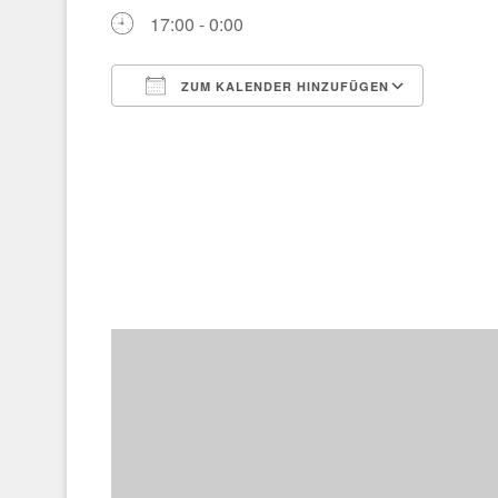
17:00 - 0:00
ZUM KALENDER HINZUFÜGEN
ICS herunterladen
Google Kalender
iCalendar
Office 365
Outlook Live