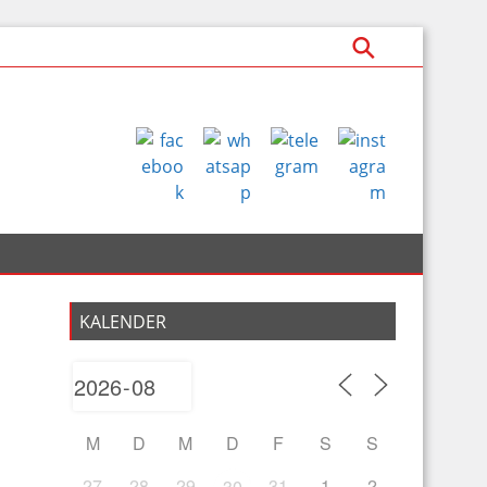
KALENDER
M
D
M
D
F
S
S
27
28
29
31
1
2
30