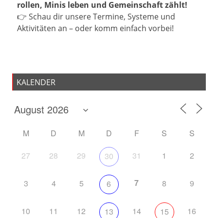
rollen, Minis leben und Gemeinschaft zählt!
👉 Schau dir unsere Termine, Systeme und
Aktivitäten an – oder komm einfach vorbei!
KALENDER
M
D
M
D
F
S
S
27
28
29
31
1
2
30
7
3
4
5
8
9
6
10
11
12
14
16
13
15